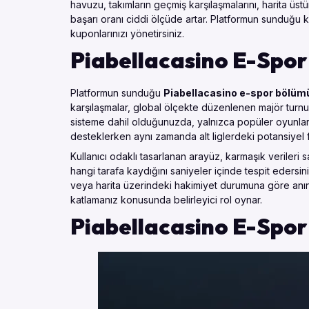
havuzu, takımların geçmiş karşılaşmalarını, harita üs
başarı oranı ciddi ölçüde artar. Platformun sunduğu k
kuponlarınızı yönetirsiniz.
Piabellacasino E-Spor 
Platformun sunduğu
Piabellacasino e-spor bölüm
karşılaşmalar, global ölçekte düzenlenen majör turnuv
sisteme dahil olduğunuzda, yalnızca popüler oyunlarla 
desteklerken aynı zamanda alt liglerdeki potansiyel fı
Kullanıcı odaklı tasarlanan arayüz, karmaşık verileri
hangi tarafa kaydığını saniyeler içinde tespit edersin
veya harita üzerindeki hakimiyet durumuna göre anınd
katlamanız konusunda belirleyici rol oynar.
Piabellacasino E-Spor