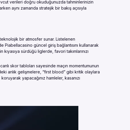
 Mevcut verileri doğru okuduğunuzda tahminlerinizin
arken aynı zamanda stratejik bir bakış açısıyla
teknolojik bir atmosfer sunar. Listelenen
e Piabellacasino güncel giriş bağlantısını kullanarak
n kıyasıya sürdüğü liglerde, favori takımlarınızı
 ve canlı skor tabloları sayesinde maçın momentumunun
ki anlık gelişmelere, “first blood” gibi kritik olaylara
ı koruyarak yapacağınız hamleler, kasanızı