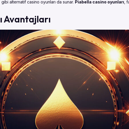
gibi alternatif casino oyunları da sunar.
Piabella casino oyunları
, 
ı Avantajları