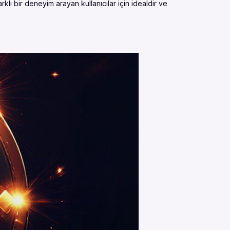
farklı bir deneyim arayan kullanıcılar için idealdir ve