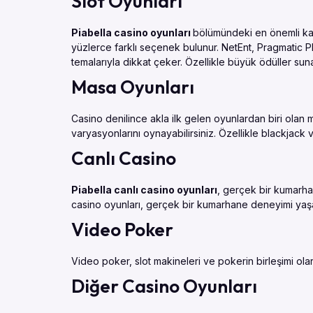
Slot Oyunları
Piabella casino oyunları
bölümündeki en önemli kate
yüzlerce farklı seçenek bulunur. NetEnt, Pragmatic Pl
temalarıyla dikkat çeker. Özellikle büyük ödüller sun
Masa Oyunları
Casino denilince akla ilk gelen oyunlardan biri olan m
varyasyonlarını oynayabilirsiniz. Özellikle blackjac
Canlı Casino
Piabella canlı casino oyunları
, gerçek bir kumarhan
casino oyunları, gerçek bir kumarhane deneyimi yaşa
Video Poker
Video poker, slot makineleri ve pokerin birleşimi ola
Diğer Casino Oyunları