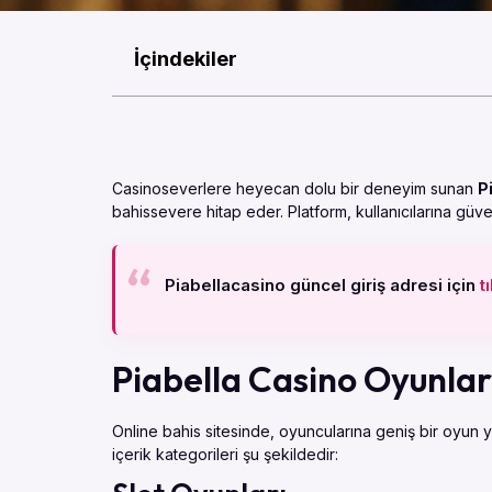
İçindekiler
Casinoseverlere heyecan dolu bir deneyim sunan
P
bahissevere hitap eder. Platform, kullanıcılarına güve
Piabellacasino güncel giriş adresi için
t
Piabella Casino Oyunları 
Online bahis sitesinde, oyuncularına geniş bir oyun y
içerik kategorileri şu şekildedir: