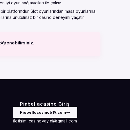
iyi oyun sağlayıcıları ile çalışır.
 bir platformdur. Slot oyunlarından masa oyunlarına,
arına unutulmaz bir casino deneyimi yaşatır.
öğrenebilirsiniz.
Piabellacasino Giriş
Piabellacasino619.com
İletişim:
casinoyayini@gmail.com