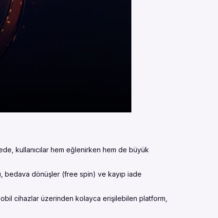
yede, kullanıcılar hem eğlenirken hem de büyük
ı, bedava dönüşler (free spin) ve kayıp iade
bil cihazlar üzerinden kolayca erişilebilen platform,