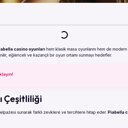
iabella casino oyunları
hem klasik masa oyunlarını hem de modern s
nilir, eğlenceli ve kazançlı bir oyun ortamı sunmayı hedefler.
ıklayın!
Çeşitliliği
elpazesi sunarak farklı zevklere ve tercihlere hitap eder.
Piabella 