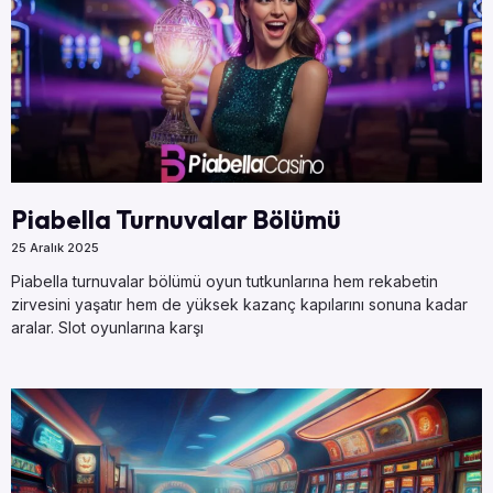
Piabella Turnuvalar Bölümü
25 Aralık 2025
Piabella turnuvalar bölümü oyun tutkunlarına hem rekabetin
zirvesini yaşatır hem de yüksek kazanç kapılarını sonuna kadar
aralar. Slot oyunlarına karşı